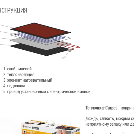
НСТРУКЦИЯ
слой лицевой
теплоизоляция
элемент нагревательный
подложка
провод установочный с электрической вилкой
Теплолюкс Carpet
– коврик
Дождь, слякоть, мокрый с
неприятному запаху или д