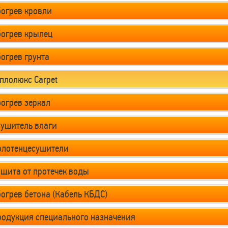
огрев кровли
богрев крылец
огрев грунта
плолюкс Carpet
огрев зеркал
сушитель влаги
олотенцесушители
щита от протечек воды
огрев бетона (Кабель КБДС)
родукция специального назначения