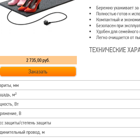
Бережно ухаживает за 
Полностью готов к исп
Компактный и экономич
Безопасен при эксплуа
Удобен для семейного 
Легко очищается от пы
ТЕХНИЧЕСКИЕ ХАР
2 735,00
руб.
Заказать
ариты, мм
щадь, м²
ность, Вт
ряжение, В
сс защиты/степень защиты
динительный провод, м