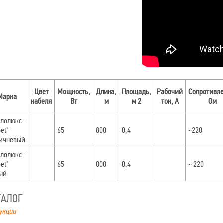
Цвет
Мощность,
Длина,
Площадь,
Рабочий
Сопротивле
Марка
кабеля
Вт
м
м 2
ток, А
Ом
плолюкс-
et"
65
800
0,4
~220
ичневый
плолюкс-
et"
65
800
0,4
~ 220
ый
ТАЛОГ
укции