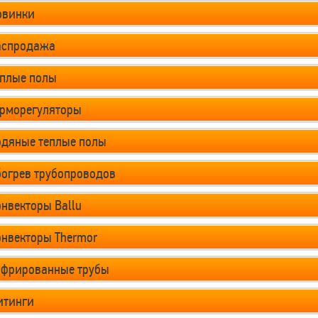
овинки
аспродажа
еплые полы
ерморегуляторы
одяные теплые полы
богрев трубопроводов
нвекторы Ballu
онвекторы Thermor
офрированные трубы
итинги